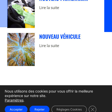
Lire la suite
NOUVEAU VÉHICULE
Lire la suite
Nous utilisons des cookies pour vous offrir la meilleure
expérience sur notre site.
Paramètres
.
Fermer la b
Accepter
Rejeter
Réglages Cookies